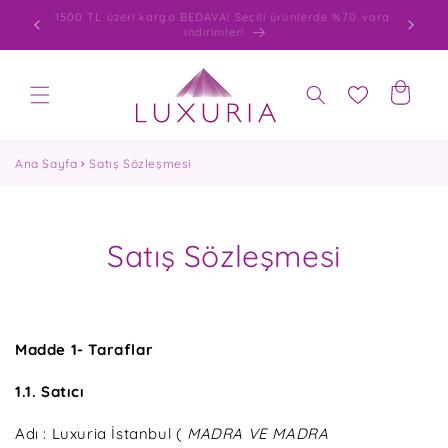
İçeriğe
1500 TL üzeri kargo BEDAVA! Seçili ürünlerde %70 varan
8500 TL
atla
indirimler!
Sepet
Ana Sayfa
Satış Sözleşmesi
Satış Sözleşmesi
Madde 1- Taraflar
1.1. Satıcı
Adı : Luxuria İstanbul (
MADRA VE MADRA