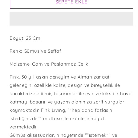
VE
VE
SEPETE EKLE
CAM
CAM
ŞAMDAN
ŞAMDAN
IÇIN
IÇIN
ADEDI
ADEDI
AZALTIN
ARTIRIN
Boyut: 23 Cm
Renk: Gümüş ve Şeffaf
Malzeme: Cam ve Paslanmaz Çelik
Fink, 30 yılı aşkın deneyim ve Alman zanaat
geleneğini özellikle kalite, design ve bireysellik ile
karakterize edilmiş tasarımlar ile evinize lüks bir hava
katmayı başarır ve yaşam alanınıza zarif vurgular
koymaktadır. Fink Living, ""hep daha fazlasını
istediğinizde"" mottosu ile ürünlere hayat
vermektedir.
Gümüş aksesuarlar, nihayetinde ""istemek"" ve