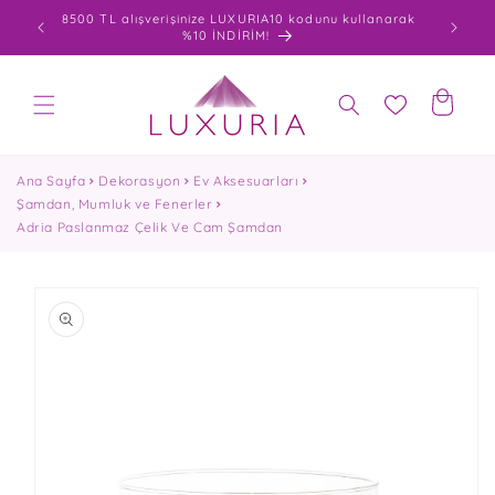
İçeriğe
0 varan
8500 TL alışverişinize LUXURIA10 kodunu kullanarak
atla
%10 İNDİRİM!
Sepet
Ana Sayfa
Dekorasyon
Ev Aksesuarları
Şamdan, Mumluk ve Fenerler
Adria Paslanmaz Çelik Ve Cam Şamdan
Ürün
bilgisine
atla