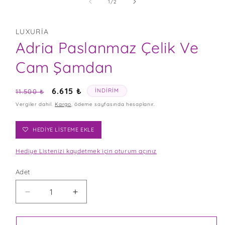
MODDA
/
1
/
2
OYNATIN
LUXURIA
Adria Paslanmaz Çelik Ve
Cam Şamdan
Normal
İndirimli
6.615 ₺
İNDIRIM
11.500 ₺
fiyat
fiyat
Vergiler dahil.
Kargo
, ödeme sayfasında hesaplanır.
A
HEDİYE LİSTEME EKLE
Hediye Listenizi kaydetmek için oturum açınız
Adet
ADRIA
ADRIA
PASLANMAZ
PASLANMAZ
ÇELIK
ÇELIK