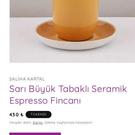
MEDYA
1
MODDA
OYNATIN
SALIHA KARTAL
Sarı Büyük Tabaklı Seramik
Espresso Fincanı
Normal
430 ₺
TÜKENDI
fiyat
Vergiler dahil.
Kargo
, ödeme sayfasında hesaplanır.
A