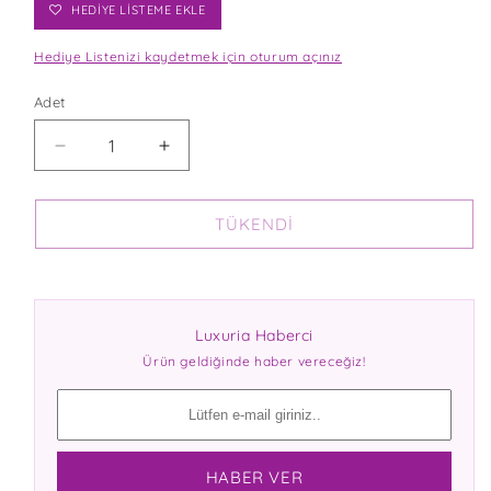
HEDİYE LİSTEME EKLE
Hediye Listenizi kaydetmek için oturum açınız
Adet
SARI
SARI
BÜYÜK
BÜYÜK
TABAKLI
TABAKLI
SERAMIK
SERAMIK
TÜKENDI
ESPRESSO
ESPRESSO
FINCANI
FINCANI
IÇIN
IÇIN
ADEDI
ADEDI
Luxuria Haberci
AZALTIN
ARTIRIN
Ürün geldiğinde haber vereceğiz!
HABER VER