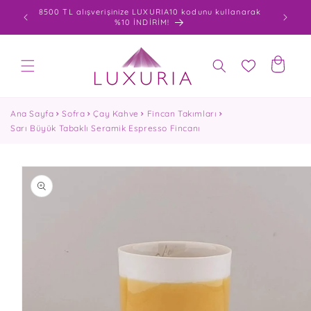
İçeriğe
0 varan
8500 TL alışverişinize LUXURIA10 kodunu kullanarak
atla
%10 İNDİRİM!
Sepet
Ana Sayfa
Sofra
Çay Kahve
Fincan Takımları
Sarı Büyük Tabaklı Seramik Espresso Fincanı
Ürün
bilgisine
atla